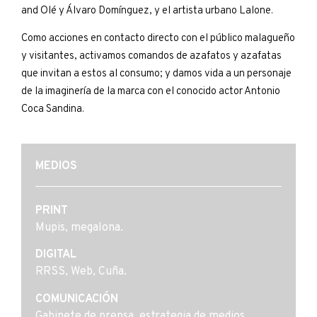
and Olé y Álvaro Domínguez, y el artista urbano Lalone.
Como acciones en contacto directo con el público malagueño
y visitantes, activamos comandos de azafatos y azafatas
que invitan a estos al consumo; y damos vida a un personaje
de la imaginería de la marca con el conocido actor Antonio
Coca Sandina.
MEDIOS
PRINT
Mupis, megalona.
DIGITAL
RRSS, Web, Cuña.
COMUNICACIÓN
Gabinete de prensa, estrategia de medios.