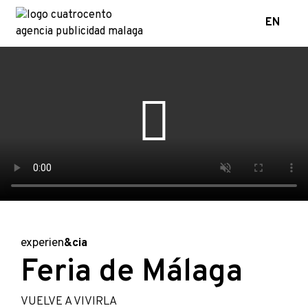
EN
experien
&cia
Feria de Málaga
VUELVE A VIVIRLA