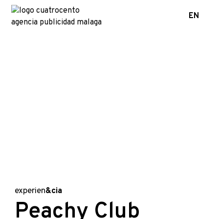
EN
experien
&cia
Peachy Club