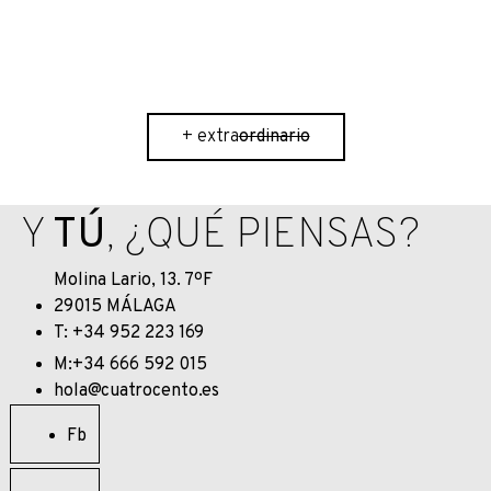
ordinario
+ extra
ordinario
Y
TÚ
, ¿QUÉ PIENSAS?
Molina Lario, 13. 7ºF
29015 MÁLAGA
T: +34 952 223 169
M:+34 666 592 015
hola@cuatrocento.es
Fb