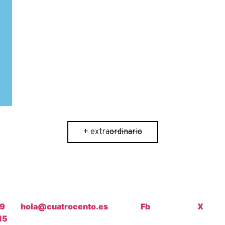
ordinario
+ extra
ordinario
69
hola@cuatrocento.es
Fb
X
15