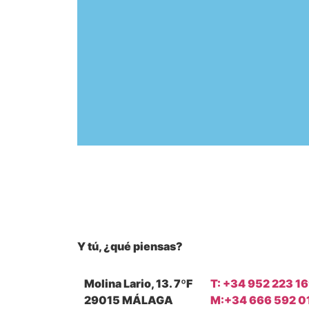
El falso regreso del VHS
9 abril 2015
Y
tú
, ¿qué piensas?
Molina Lario, 13. 7ºF
T: +34 952 223 1
29015 MÁLAGA
M:+34 666 592 0