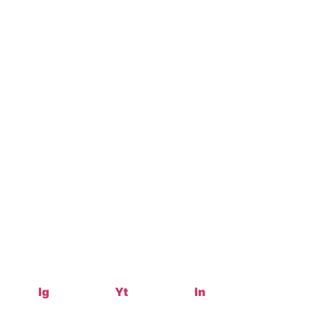
Ig
Yt
In