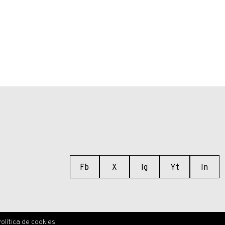
Fb
X
Ig
Yt
In
olítica de cookies