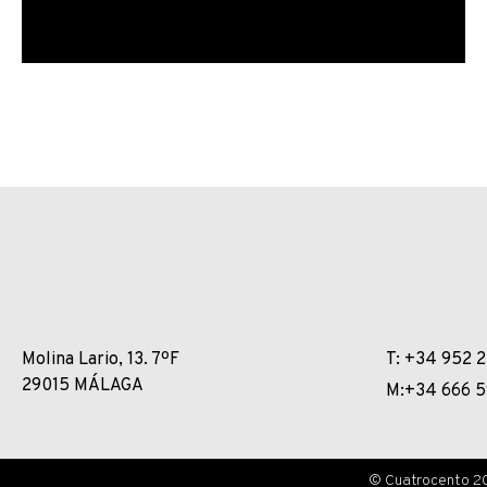
Molina Lario, 13. 7ºF
T: +34 952 2
29015 MÁLAGA
M:+34 666 5
© Cuatrocento 20