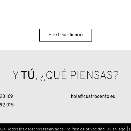
ordinario
+ extra
ordinario
Y
TÚ
, ¿QUÉ PIENSAS?
23 169
hola@cuatrocento.es
92 015
24. Todos los derechos reservados.
Política de privacidad
|
Aviso legal
|
P