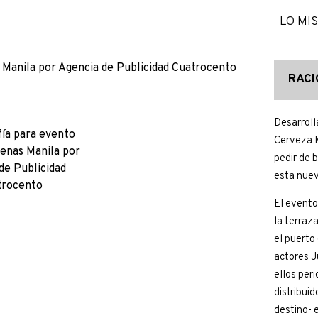
LO MI
RACI
Desarroll
Cerveza M
pedir de 
esta nuev
El evento
la terraz
el puerto
actores J
ellos per
distribui
destino- 