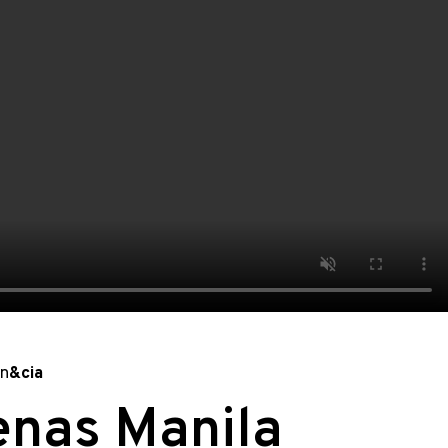
en
&cia
enas Manila