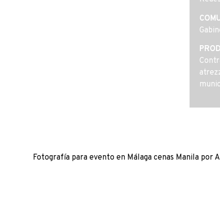
COMU
Gabin
PROD
Contr
atrez
munic