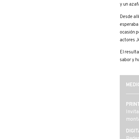
y un azaf
Desde all
esperaba 
ocasión p
actores J
El result
sabor y h
MEDI
PRIN
Invit
monta
DIGIT
Redes