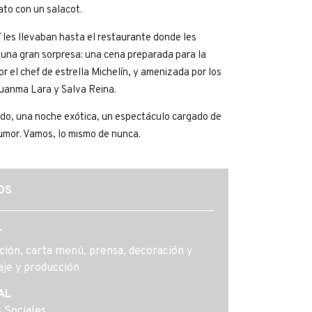
ato con un salacot.
í les llevaban hasta el restaurante donde les
una gran sorpresa: una cena preparada para la
or el chef de estrella Michelín, y amenizada por los
uanma Lara y Salva Reina.
ado, una noche exótica, un espectáculo cargado de
umor. Vamos, lo mismo de nunca.
OS
T
ación, carta menú, prensa, decoración y
je y producción
AL
 Sociales