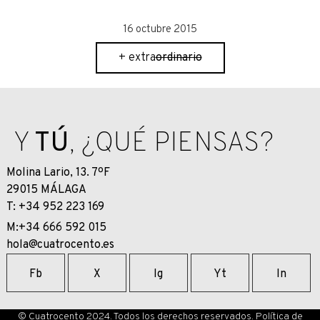
16 octubre 2015
ordinario
+ extra
ordinario
Y
TÚ
, ¿QUÉ PIENSAS?
Molina Lario, 13. 7ºF
29015 MÁLAGA
T: +34 952 223 169
M:+34 666 592 015
hola@cuatrocento.es
Fb
X
Ig
Yt
In
© Cuatrocento 2024. Todos los derechos reservados.
Política de