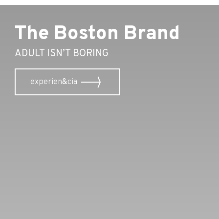
The Boston Brand
ADULT ISN’T BORING
experien
&
cia