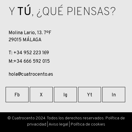
Y
TÚ
, ¿QUÉ PIENSAS?
Molina Lario, 13. 7ºF
29015 MÁLAGA
T: +34 952 223 169
M:+34 666 592 015
hola@cuatrocento.es
Fb
X
Ig
Yt
In
© Cuatrocento 2024. Todos los derechos reservados.
Política de
privacidad
|
Aviso legal
|
Política de cookies