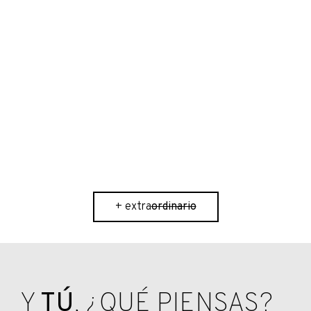
WORD OF MOUTH: UNA MANERA
BARATA Y EFECTIVA PARA CONSEGUIR
LA CONFIANZA DEL PÚBLICO
4 agosto 2016
ordinario
+ extra
ordinario
Y
TÚ
, ¿QUÉ PIENSAS?