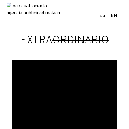
ES
EN
EXTRA
ORDINARIO
¿Por qué WhatsApp
será clave en tu
estrategia de
marketing en 2026?
3 julio 2025